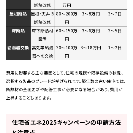
断熱改修
万円
屋根断熱
屋根・天井の
80～200万
3～8万円
3～7日
断熱改修
円
床断熱
床下断熱材
60～150万
3～6万円
3～5日
設置
円
給湯器交換
高効率給湯
30～100万
3～18万円
1～2日
器への交換
円
費用に影響する主な要因として、住宅の規模や既存設備の状況、
選択する製品のグレードが挙げられます。築年数の古い住宅では、
断熱材の全面更新や配管工事が必要になる場合があり、費用が
上昇することもあります。
住宅省エネ2025キャンペーンの申請方法
と注意点