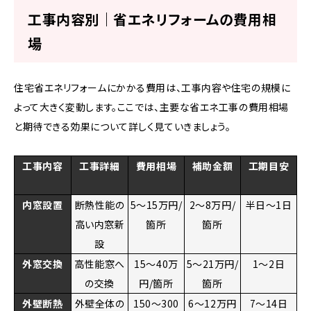
工事内容別｜省エネリフォームの費用相
場
住宅省エネリフォームにかかる費用は、工事内容や住宅の規模に
よって大きく変動します。ここでは、主要な省エネ工事の費用相場
と期待できる効果について詳しく見ていきましょう。
工事内容
工事詳細
費用相場
補助金額
工期目安
内窓設置
断熱性能の
5～15万円/
2～8万円/
半日～1日
高い内窓新
箇所
箇所
設
外窓交換
高性能窓へ
15～40万
5～21万円/
1～2日
の交換
円/箇所
箇所
外壁断熱
外壁全体の
150～300
6～12万円
7～14日