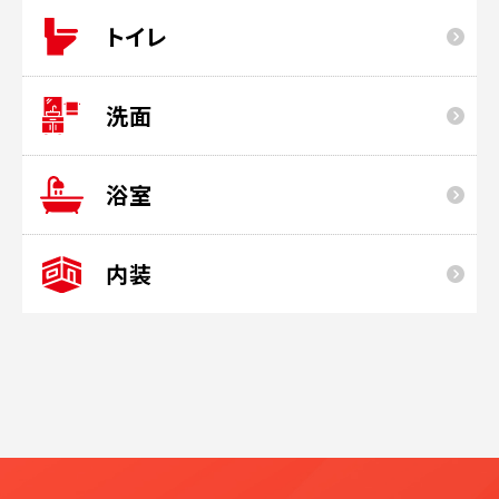
トイレ
洗面
浴室
内装